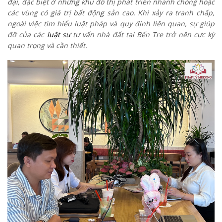
đại, đặc biệt ở những khu đô thị phát triển nhanh chóng hoặc
các vùng có giá trị bất động sản cao. Khi xảy ra tranh chấp,
ngoài việc tìm hiểu luật pháp và quy định liên quan, sự giúp
đỡ của các
luật sư
tư vấn nhà đất tại Bến Tre trở nên cực kỳ
quan trọng và cần thiết.