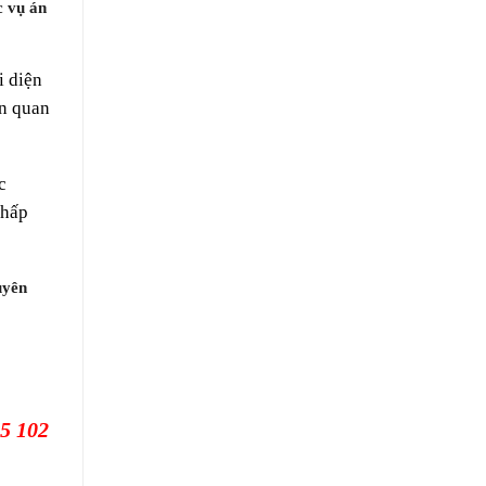
c vụ án
i diện
ên quan
c
chấp
uyên
5 102