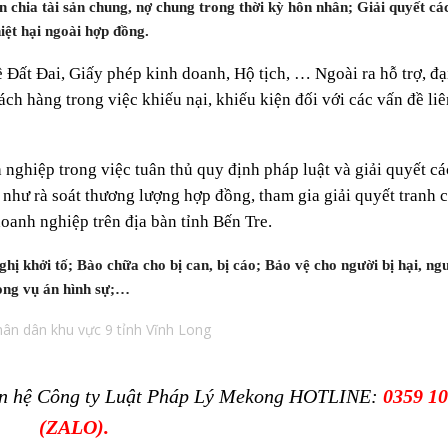
n chia tài sản chung, nợ chung trong thời kỳ hôn nhân; Giải quyết cá
iệt hại ngoài hợp đồng.
ề Đất Đai, Giấy phép kinh doanh, Hộ tịch, … Ngoài ra hỗ trợ, đạ
ách hàng trong việc khiếu nại, khiếu kiện đối với các vấn đề li
 nghiệp trong việc tuân thủ quy định pháp luật và giải quyết cá
 như rà soát thương lượng hợp đồng, tham gia giải quyết tranh 
oanh nghiệp trên địa bàn tỉnh Bến Tre.
nghị khởi tố; Bào chữa cho bị can, bị cáo; Bảo vệ cho người bị hại, ng
trong vụ án hình sự;…
ân dân khu vực 9 tỉnh Vĩnh Long
liên hệ Công ty Luật Pháp Lý Mekong HOTLINE:
0359 10
(ZALO).