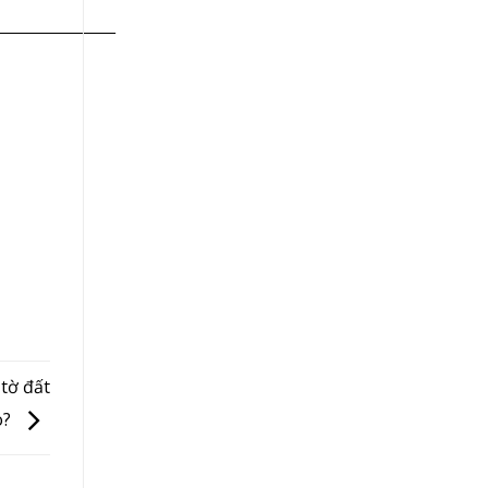
——————
 tờ đất
o?