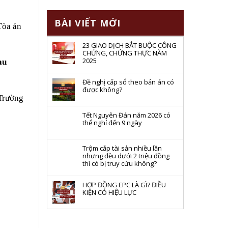
BÀI VIẾT MỚI
Tòa án
23 GIAO DỊCH BẮT BUỘC CÔNG
CHỨNG, CHỨNG THỰC NĂM
2025
au
Đề nghị cấp sổ theo bản án có
được không?
Trường
Tết Nguyên Đán năm 2026 có
thể nghỉ đến 9 ngày
Trộm cắp tài sản nhiều lần
nhưng đều dưới 2 triệu đồng
thì có bị truy cứu không?
HỢP ĐỒNG EPC LÀ GÌ? ĐIỀU
KIỆN CÓ HIỆU LỰC