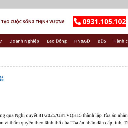
0931.105.102
ẾN TẠO CUỘC SỐNG THỊNH VƯỢNG
ự
Doanh Nghiệp
Lao Động
HN&GĐ
BĐS
Hành c
ng
ông qua Nghị quyết 81/2025/UBTVQH15 thành lập Tòa án nhân
m vi thẩm quyền theo lãnh thổ của Tòa án nhân dân cấp tỉnh, T