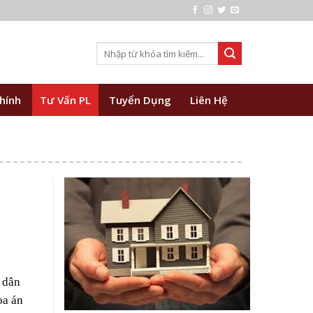
hính
Tư Vấn PL
Tuyển Dụng
Liên Hệ
 dân
òa án